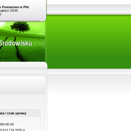
o Powiatowe w Pile
egłości 33/35
a
ata / znak sprawy
000-00-00
R.613.174.2025.V