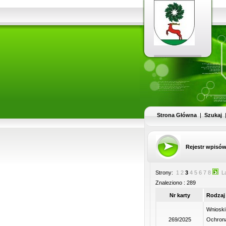
Strona Główna
|
Szukaj
Rejestr wpisó
Strony:
1
2
3
4
5
6
7
8
L
Znaleziono : 289
Nr karty
Rodzaj
Wnioski
269/2025
Ochrona