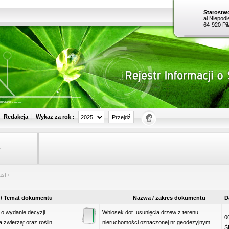
Starostw
al.Niepodl
64-920 Pił
Wykaz za rok :
|
Redakcja
|
w
ast ›
 / Temat dokumentu
Nazwa / zakres dokumentu
D
 o wydanie decyzji
Wniosek dot. usunięcia drzew z terenu
0
 zwierząt oraz roślin
nieruchomości oznaczonej nr geodezyjnym
Ś